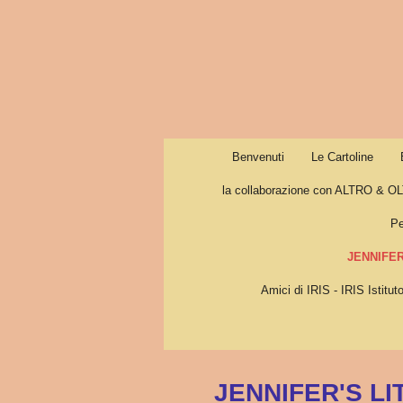
Vai
al
contenuto
principale
Benvenuti
Le Cartoline
la collaborazione con ALTRO & O
Pe
JENNIFER
Amici di IRIS - IRIS Istitut
JENNIFER'S L