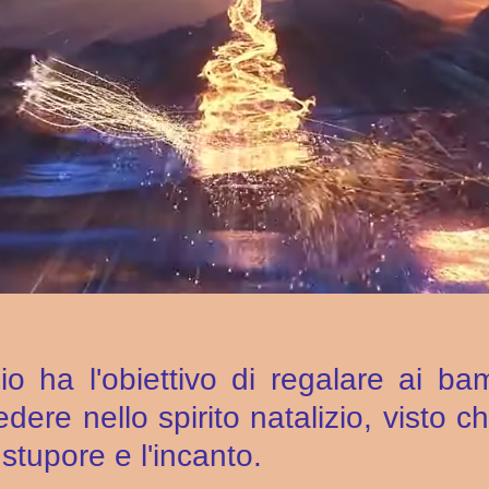
o ha l'obiettivo di regalare ai bam
redere nello spirito natalizio, visto 
 stupore e l'incanto.