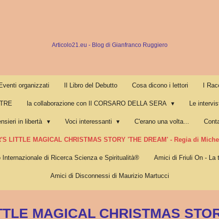
Articolo21.eu - Blog di Gianfranco Ruggiero
Eventi organizzati
Il Libro del Debutto
Cosa dicono i lettori
I Rac
LTRE
la collaborazione con Il CORSARO DELLA SERA
Le intervis
nsieri in libertà
Voci interessanti
C'erano una volta...
Conta
'S LITTLE MAGICAL CHRISTMAS STORY 'THE DREAM' - Regia di Michel
o Internazionale di Ricerca Scienza e Spiritualità®
Amici di Friuli On - La 
Amici di Disconnessi di Maurizio Martucci
ITTLE MAGICAL CHRISTMAS STOR