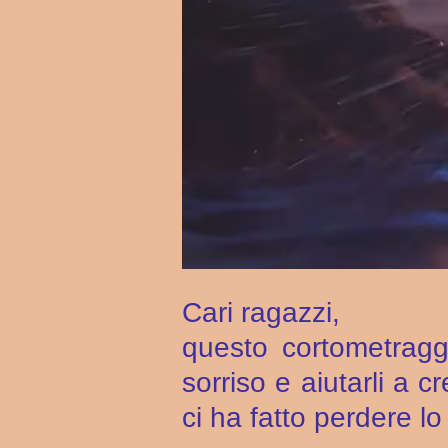
Cari ragazzi,
questo cortometraggi
sorriso e aiutarli a c
ci ha fatto perdere lo