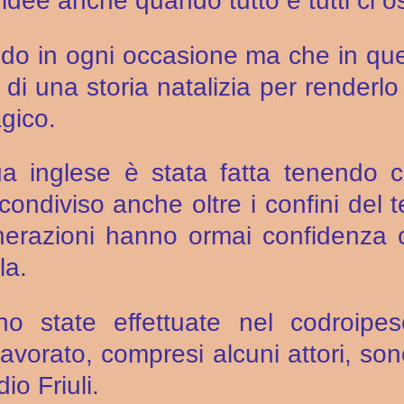
e idee anche quando tutto e tutti ci 
do in ogni occasione ma che in qu
o di una storia natalizia per renderl
gico.
gua inglese è stata fatta tenendo 
ondiviso anche oltre i confini del te
erazioni hanno ormai confidenza c
la.
no state effettuate nel codroipe
avorato, compresi alcuni attori, sono 
io Friuli.