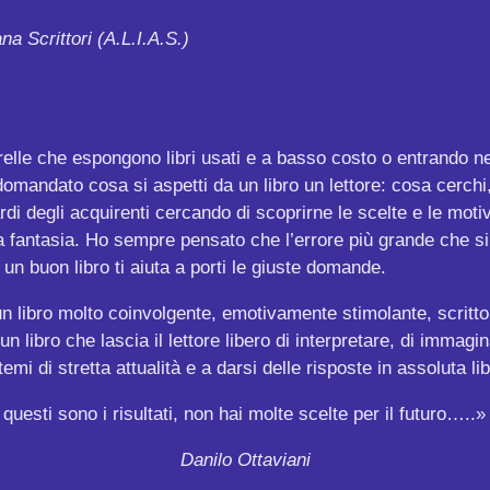
na Scrittori (A.L.I.A.S.)
elle che espongono libri usati e a basso costo o entrando n
 domandato cosa si aspetti da un libro un lettore: cosa cerchi, 
di degli acquirenti cercando di scoprirne le scelte e le moti
a fantasia. Ho sempre pensato che l’errore più grande che si 
 un buon libro ti aiuta a porti le giuste domande.
è un libro molto coinvolgente, emotivamente stimolante, scritt
n libro che lascia il lettore libero di interpretare, di immagina
emi di stretta attualità e a darsi delle risposte in assoluta lib
esti sono i risultati, non hai molte scelte per il futuro…..»
Danilo Ottaviani