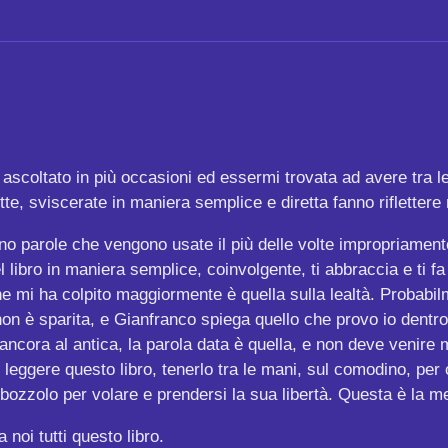
scoltato in più occasioni ed essermi trovata ad avere tra le 
itte, sviscerate in maniera semplice e diretta fanno rifletter
ono parole che vengono usate il più delle volte impropriament
l libro in maniera semplice, coinvolgente, ti abbraccia e ti f
che mi ha colpito maggiormente è quella sulla lealtà. Probabi
non è sparita, e Gianfranco spiega quello che provo io dentro 
no ancora al antica, la parola data è quella, e non deve venir
 leggere questo libro, tenerlo tra le mani, sul comodino, per
 bozzolo per volare e prendersi la sua libertà. Questa è la m
noi tutti questo libro.