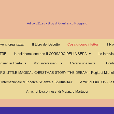
Articolo21.eu - Blog di Gianfranco Ruggiero
venti organizzati
Il Libro del Debutto
Cosa dicono i lettori
I Ra
LTRE
la collaborazione con Il CORSARO DELLA SERA
Le intervis
nsieri in libertà
Voci interessanti
C'erano una volta...
Conta
R'S LITTLE MAGICAL CHRISTMAS STORY 'THE DREAM' - Regia di Michele
o Internazionale di Ricerca Scienza e Spiritualità®
Amici di Friuli On - La 
Amici di Disconnessi di Maurizio Martucci