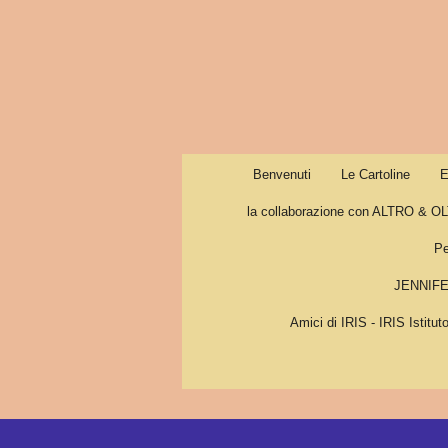
Vai
al
contenuto
principale
Benvenuti
Le Cartoline
E
la collaborazione con ALTRO & O
Pe
JENNIFE
Amici di IRIS - IRIS Istitut